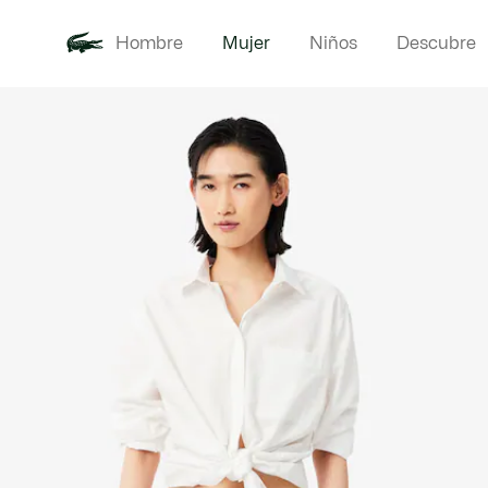
Hombre
Mujer
Niños
Descubre
Galería
Novedades
Ropa
de
imágenes
del
producto