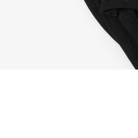
Pack de 3 slips de algodón elástico
Completa tu look