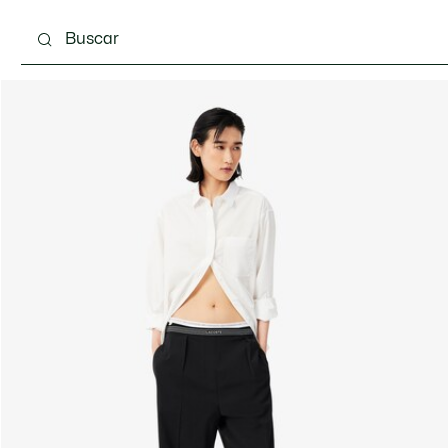
Calzado
Bolsos & Pequeña marroquinería
Com