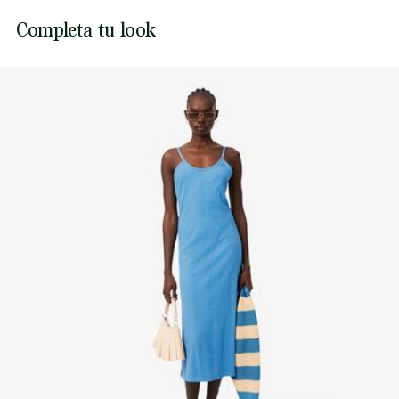
NO USAR LEJÍA
Lacoste se compromete a hacer un seguimiento del
Completa tu look
producto a lo largo de su proceso de fabricación.
NO USAR SECADORA
Transparencia en la cadena de valor, conocimiento de los
proveedores y del ecosistema. No se teje ni un solo hilo sin
PLANCHA A BAJA TEMPERATURA MÁXIMO 110
la supervisión del Cocodrilo.
GRADOS CENTIGRADOS
Descubre más aquí
NO LIMPIAR EN SECO
SECAR COLGADO