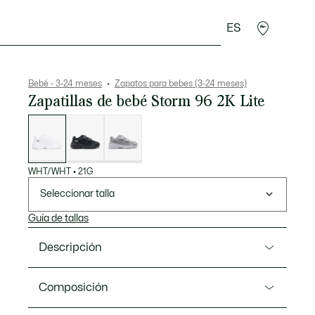
ES
Regalos de cocodrilo
Bebé - 3-24 meses
Zapatos para bebes (3-24 meses)
Zapatillas de bebé Storm 96 2K Lite
Lista
de
variaciones
WHT/WHT
•
21G
Seleccionar talla
Guía de tallas
Descripción
Referencia 50SUI0022
Composición
La Storm 96 2K Lite es una actualización inspirada