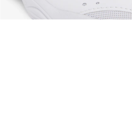
Acerca De Lacoste
Categorías
Lacoste Members
Colección Hombre
El Grupo Lacoste
Colección Mujer
Trabaja con nosotros
Colección Niños
Protección de la marca
Polos para Hombre
Polos para Mujer