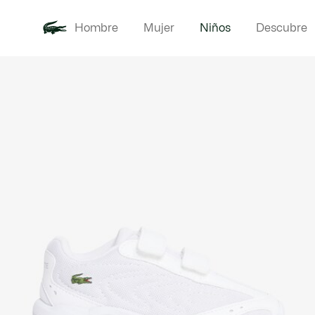
Hombre
Mujer
Niños
Descubre
Galería
Novedades
Bebé -
de
imágenes
del
producto