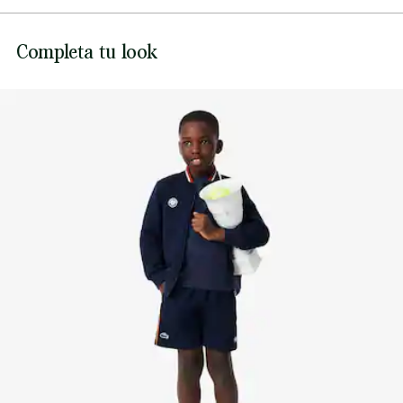
NO USAR LEJÍA
Lacoste se compromete a hacer un seguimiento del
Completa tu look
producto a lo largo de su proceso de fabricación.
NO USAR SECADORA
Transparencia en la cadena de valor, conocimiento de los
proveedores y del ecosistema. No se teje ni un solo hilo sin
PLANCHA A TEMPERATURA MEDIA MÁXIMO
la supervisión del Cocodrilo.
150 GRADOS CENTIGRADOS
Descubre más aquí
NO LIMPIAR EN SECO
SECAR COLGADO