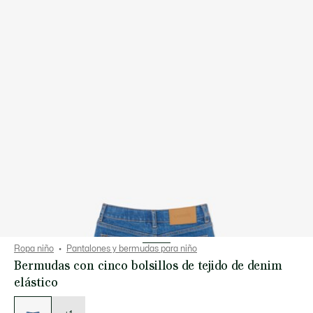
Ropa niño
Pantalones y bermudas para niño
Bermudas con cinco bolsillos de tejido de denim
elástico
Lista
de