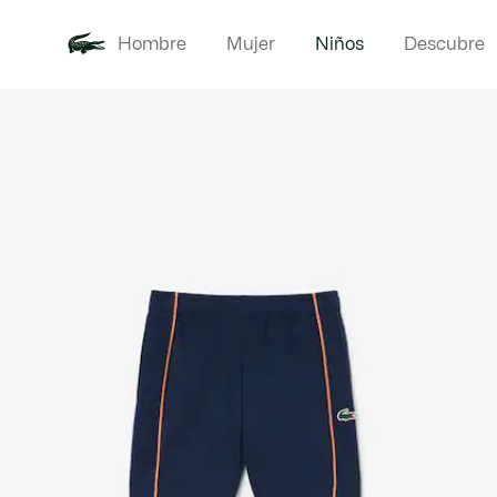
Hombre
Mujer
Niños
Descubre
Galería
Novedades
Bebé -
de
imágenes
del
producto