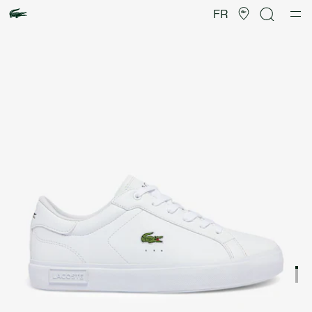
Galerie
d’images
FR
produit