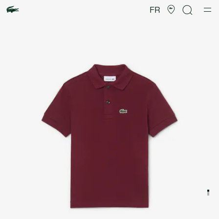
Galerie
d’images
FR
produit