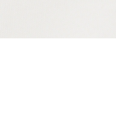
T-shirt coton détails contrastés
Créez votre compte et devenez
membre pour profiter
d'avantages exclusifs dès votre
adhésion.