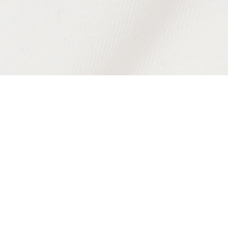
À Propos De Lacoste
Nos Catégories
Membres Lacoste
Collection Homme
Le Groupe Lacoste
Collection Femme
Carrières
Collection Enfant
Protection de la marque
Les Polos Homme
René Lacoste
Les Polos Femme