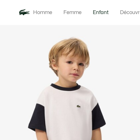
Homme
Femme
Enfant
Découvr
Galerie
Nouveautés
Bébés
d’images
produit