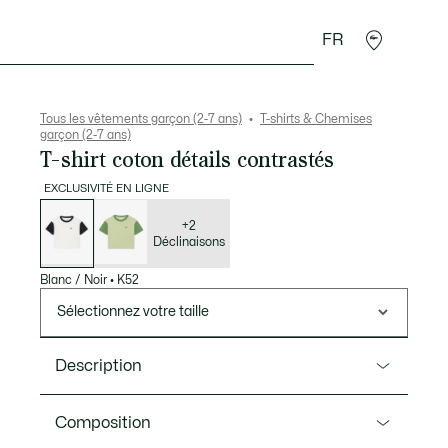
FR
Cadeaux Crocodile
Tous les vêtements garçon (2-7 ans)
T-shirts & Chemises
garçon (2-7 ans)
T-shirt coton détails contrastés
EXCLUSIVITÉ EN LIGNE
Liste
des
déclinaisons
+2
Déclinaisons
Blanc / Noir
•
K52
Sélectionnez votre taille
Description
Ref. TJ6928
Composition