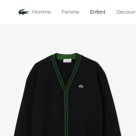
Homme
Femme
Enfant
Découvr
Galerie
Nouveautés
Bébés
d’images
produit