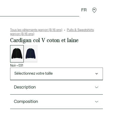
FR
Cadeaux Crocodile
Tous les vêtements garçon (8-16 ans)
Pulls & Sweatshirts
garçon (8-16 ans)
Cardigan col V coton et laine
Liste
des
déclinaisons
Noir
•
031
Sélectionnez votre taille
Description
Ref. AJ0915
Composition
Fruit de 90 ans d’expertise maille, ce cardigan