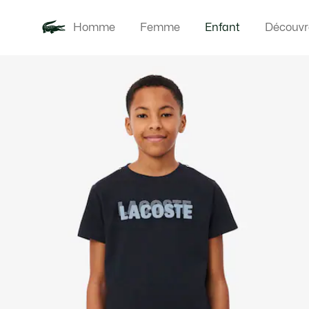
Homme
Femme
Enfant
Découvr
Galerie
Nouveautés
Bébés
d’images
produit