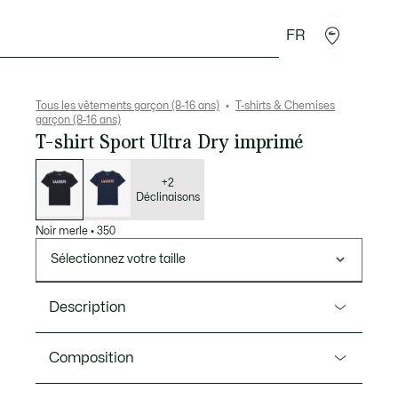
FR
Cadeaux Crocodile
Tous les vêtements garçon (8-16 ans)
T-shirts & Chemises
garçon (8-16 ans)
T-shirt Sport Ultra Dry imprimé
Liste
des
déclinaisons
+2
Déclinaisons
Noir merle
•
350
Sélectionnez votre taille
Description
Ref. TJ6297
Composition
Spécialiste des vêtements de sport depuis 1933,