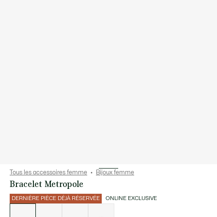
Tous les accessoires femme
Bijoux femme
Bracelet Metropole
DERNIÈRE PIÈCE DÉJÀ RÉSERVÉE
ONLINE EXCLUSIVE
Liste
des
déclinaisons