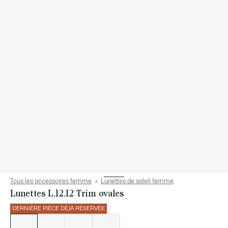
Tous les accessoires femme
Lunettes de soleil femme
Lunettes L.12.12 Trim ovales
DERNIÈRE PIÈCE DÉJÀ RÉSERVÉE
Liste
des
déclinaisons