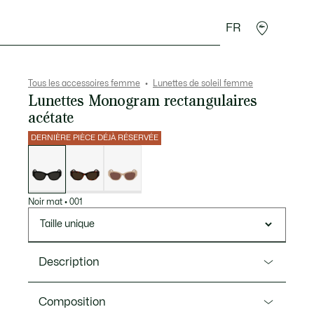
FR
Accessoires
Sport
Tous les accessoires femme
Lunettes de soleil femme
Lunettes Monogram rectangulaires
acétate
DERNIÈRE PIÈCE DÉJÀ RÉSERVÉE
Liste
des
déclinaisons
Noir mat
•
001
Taille unique
Description
Ref. L6047S
Composition