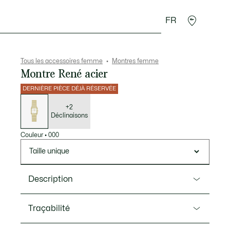
FR
Accessoires
Sport
Tous les accessoires femme
Montres femme
Montre René acier
DERNIÈRE PIÈCE DÉJÀ RÉSERVÉE
Liste
des
déclinaisons
+2
Déclinaisons
Couleur
•
000
Taille unique
Description
Ref. 2001505
Traçabilité
Alliance subtile de modernité et d’héritage, la montre