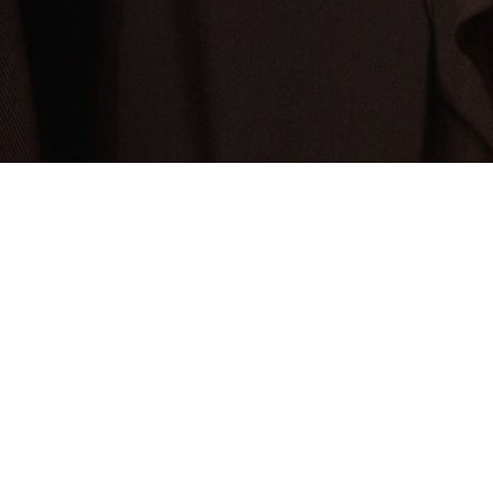
À Propos De Lacoste
Nos Catégories
Membres Lacoste
Collection Homme
Le Groupe Lacoste
Collection Femme
Carrières
Collection Enfant
Protection de la marque
Les Polos Homme
René Lacoste
Les Polos Femme