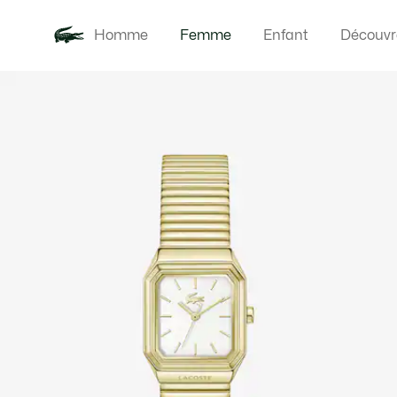
Homme
Femme
Enfant
Découvr
Galerie
Nouveautés
Vêteme
d’images
produit