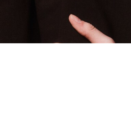
Montre René acier
Créez votre compte et devenez
membre pour profiter
d'avantages exclusifs dès votre
adhésion.