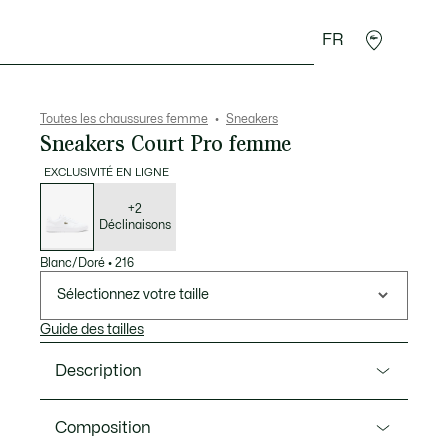
FR
Accessoires
Sport
Toutes les chaussures femme
Sneakers
Sneakers Court Pro femme
EXCLUSIVITÉ EN LIGNE
Liste
des
déclinaisons
+2
Déclinaisons
Blanc/Doré
•
216
Sélectionnez votre taille
Guide des tailles
Description
Ref. 50SFA0071
Composition