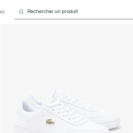
ez
nts
Chaussures
Sacs & Petite Maroquinerie