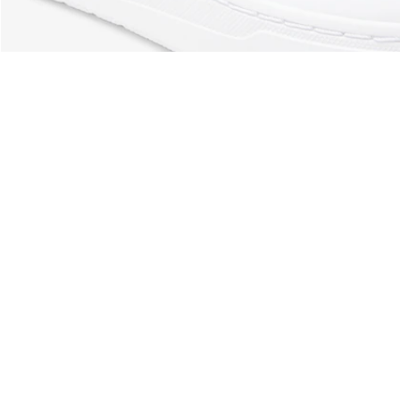
À Propos De Lacoste
Nos Catégories
Membres Lacoste
Collection Homme
Le Groupe Lacoste
Collection Femme
Carrières
Collection Enfant
Protection de la marque
Les Polos Homme
René Lacoste
Les Polos Femme