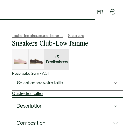
FR
Accessoires
Sport
Toutes les chaussures femme
Sneakers
Sneakers Club-Low femme
Liste
des
déclinaisons
+5
Déclinaisons
Rose pâle/Gum
•
AOT
Sélectionnez votre taille
Guide des tailles
Description
Ref. 51SFA0051
Composition
La sneaker Club-Low rend hommage aux archives