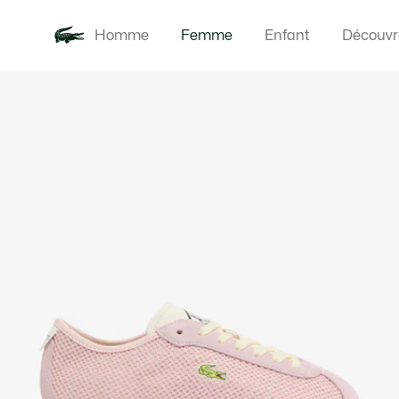
Homme
Femme
Enfant
Découvr
Galerie
Nouveautés
Vêteme
d’images
produit