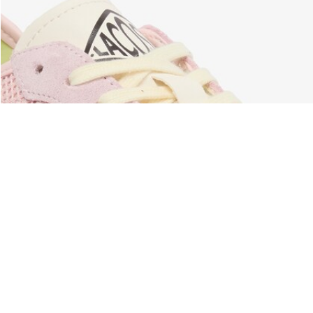
À Propos De Lacoste
Nos Catégories
Membres Lacoste
Collection Homme
Le Groupe Lacoste
Collection Femme
Carrières
Collection Enfant
Protection de la marque
Les Polos Homme
René Lacoste
Les Polos Femme