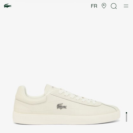
Galerie
d’images
FR
produit