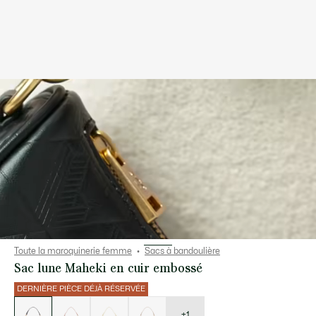
Toute la maroquinerie femme
Sacs à bandoulière
Sac lune Maheki en cuir embossé
DERNIÈRE PIÈCE DÉJÀ RÉSERVÉE
Liste
des
déclinaisons
+1