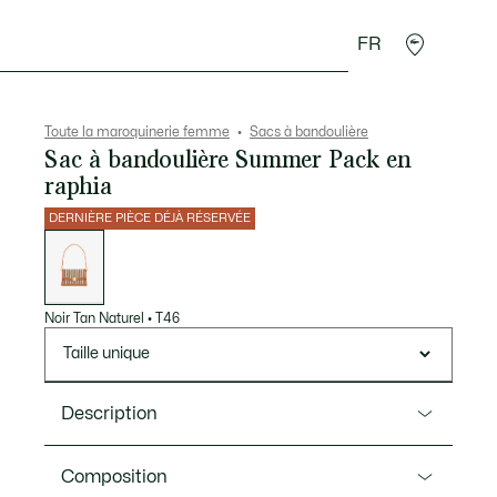
FR
Accessoires
Sport
Toute la maroquinerie femme
Sacs à bandoulière
Sac à bandoulière Summer Pack en
raphia
DERNIÈRE PIÈCE DÉJÀ RÉSERVÉE
Liste
des
déclinaisons
Noir Tan Naturel
•
T46
Taille unique
Description
Ref. NF5245PB
Composition