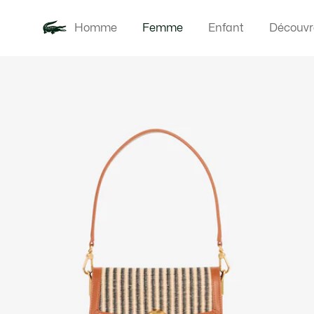
Homme
Femme
Enfant
Découvr
Galerie
Nouveautés
Vêteme
d’images
produit