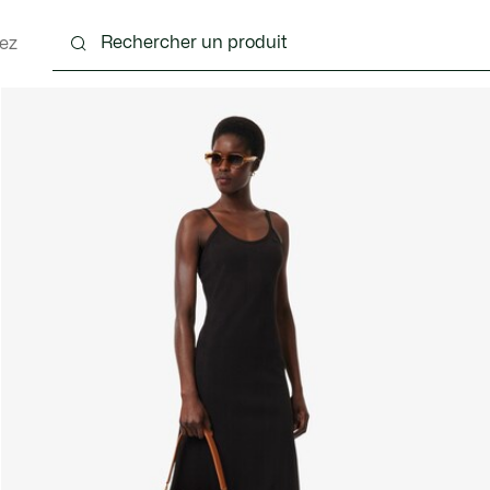
ez
nts
Chaussures
Sacs & Petite Maroquinerie