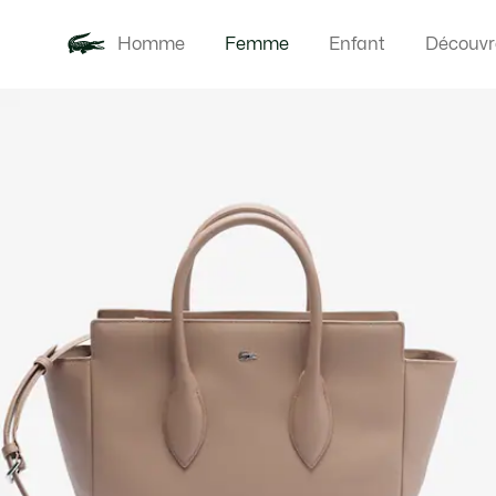
Homme
Femme
Enfant
Découvr
Galerie
Nouveautés
Vêteme
d’images
produit