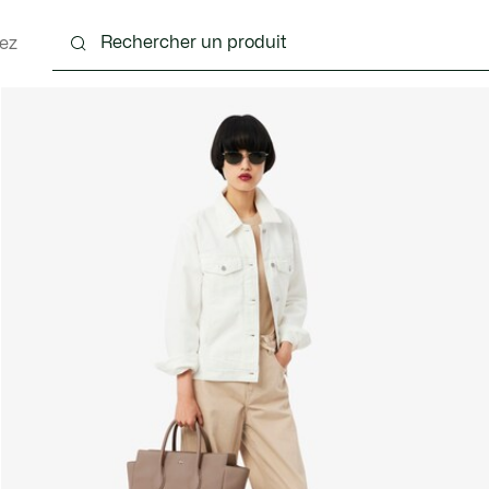
ez
nts
Chaussures
Sacs & Petite Maroquinerie