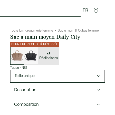
FR
Accessoires
Sport
Toute la maroquinerie femme
Sac à main & Cabas femme
Sac à main moyen Daily City
DERNIÈRE PIÈCE DÉJÀ RÉSERVÉE
Liste
des
déclinaisons
+3
Déclinaisons
Taupe
•
N81
Taille unique
Description
Ref. NF4923DZ
Composition
Intemporel et élégant, le volume généreux de ce sac