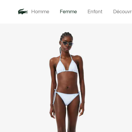
Homme
Femme
Enfant
Découvr
Galerie
Nouveautés
Vêteme
d’images
produit