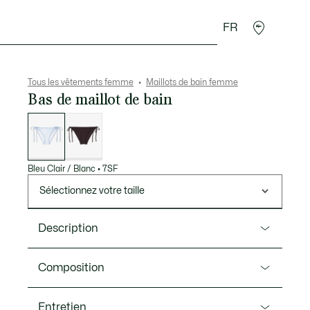
FR
Accessoires
Sport
Tous les vêtements femme
Maillots de bain femme
Bas de maillot de bain
Liste
des
déclinaisons
Bleu Clair / Blanc
•
7SF
Sélectionnez votre taille
Description
Ref. MF9844-00
Composition
Créateur de sportswear depuis 1933, Lacoste dévoile
ce bas de maillot de bain ultra féminin entièrement
Polyester (75%),Elastane (25%)
Entretien