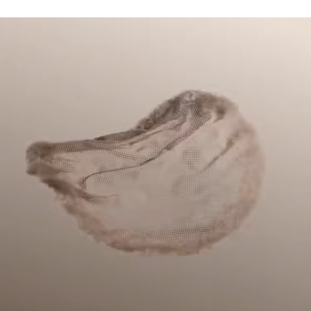
Deux poches latérales
Pas de javel
Lacoste s’engage à suivre le produit tout au long de sa
Crocodile en silicone sur la poitrine
fabrication. Transparence de la chaîne de valeur,
Ne pas sécher en machine
connaissance des fournisseurs et de l’écosystème… pas un
fil n’est tissé sans la vigilance du Crocodile.
Repassage basse température maximum 110
degrés Celsius
Découvrez-en plus ici
Pas de nettoyage à sec
Séchage pendu