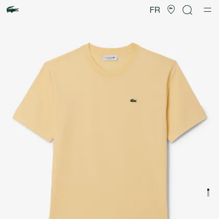
Galerie
d’images
FR
produit