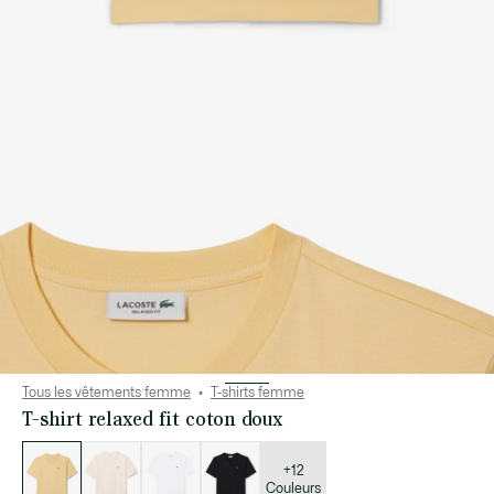
Tous les vêtements femme
T-shirts femme
T-shirt relaxed fit coton doux
Liste
des
déclinaisons
+12
Couleurs