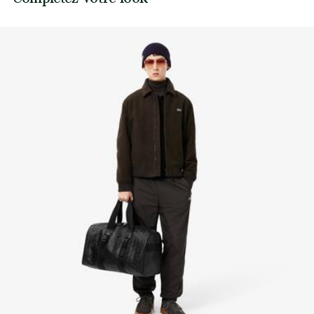
fabrication. Transparence de la chaîne de valeur,
Crocodile vert brodé sur le côté
Ne pas sécher en machine
connaissance des fournisseurs et de l’écosystème… pas un
fil n’est tissé sans la vigilance du Crocodile.
Repassage basse température maximum 110
degrés Celsius
Découvrez-en plus ici
Pas de nettoyage à sec
Séchage à plat après essorage