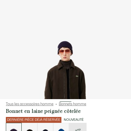
Tous les accessoires homme
Bonnets homme
Bonnet en laine peignée côtelée
DERNIÈRE PIÈCE DÉJÀ RÉSERVÉE
NOUVEAUTÉ
Liste
des
déclinaisons
+17