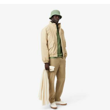
Crocodile ton sur ton brodé côté
fil n’est tissé sans la vigilance du Crocodile.
Ne pas repasser
Découvrez-en plus ici
Pas de nettoyage à sec
Séchage pendu