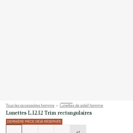
Tous les accessoires homme
Lunettes de soleil homme
Lunettes L.12.12 Trim rectangulaires
DERNIÈRE PIÈCE DÉJÀ RÉSERVÉE
Liste
des
déclinaisons
+1