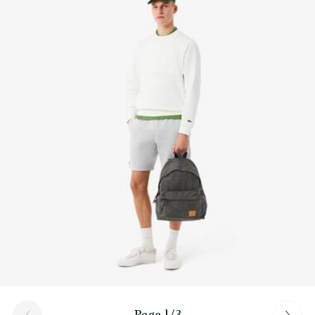
Découvrez-en plus ici
1 poche extérieure zippée
Page 1/3