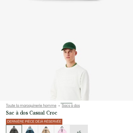
Toute la maroquinerie homme
Sacs à dos
Sac à dos Casual Croc
DERNIÈRE PIÈCE DÉJÀ RÉSERVÉE
Liste
des
déclinaisons
+5