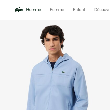
Homme
Femme
Enfant
Découvr
Galerie
Nouveautés
Polos
Vêteme
Offre d'été
d’images
produit