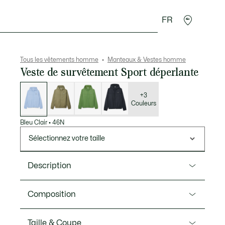
FR
 Maroquinerie
Sport
Cadeaux Crocodile
Secon
Tous les vêtements homme
Manteaux & Vestes homme
Veste de survêtement Sport déperlante
Liste
des
déclinaisons
+3
Couleurs
Bleu Clair
•
46N
Sélectionnez votre taille
Description
Ref. BH3466-00
Composition
Légère, souple et déperlante, cette veste spéciale
entraînement de tennis est le fruit de l’expertise
Matiere principale: Polyester (100%) / Doublure:
Taille & Coupe