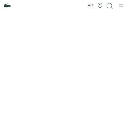
Galerie
d’images
FR
produit