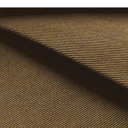
Deux poches italiennes et poche ticket à l’avant, poches
Lacoste s’engage à suivre le produit tout au long de sa
passepoilées au dos
Ne pas sécher en machine
fabrication. Transparence de la chaîne de valeur,
Braguette zippée
connaissance des fournisseurs et de l’écosystème… pas un
Crocodile brodé cousu au-dessus d’une poche au dos
Repassage basse température maximum 110
fil n’est tissé sans la vigilance du Crocodile.
degrés Celsius
Découvrez-en plus ici
Nettoyage à sec normal
Pas de nettoyage professionnel
Séchage pendu