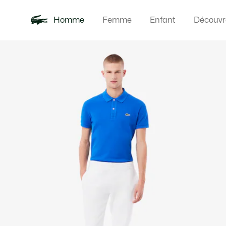
Homme
Femme
Enfant
Découvr
Galerie
Nouveautés
Polos
Vêteme
Offre d'été
d’images
produit