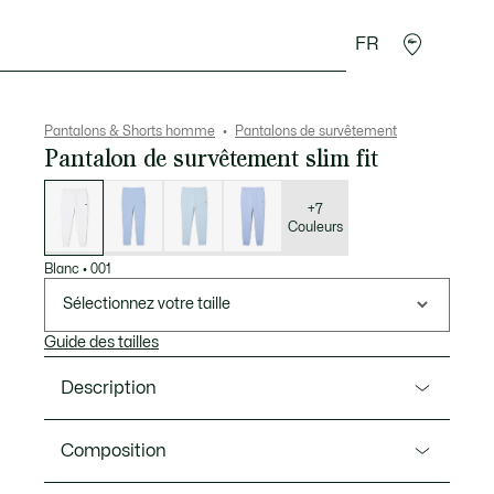
FR
 Maroquinerie
Sport
Cadeaux Crocodile
Secon
Pantalons & Shorts homme
Pantalons de survêtement
Pantalon de survêtement slim fit
Liste
des
déclinaisons
+7
Couleurs
Blanc
•
001
Sélectionnez votre taille
Guide des tailles
Description
Ref. XH9624-00
Composition
Iconique, le survêtement Lacoste incarne l’élégance