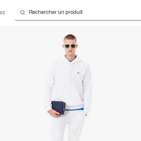
ez
nts
Chaussures
Accessoires
Sacs & Petite