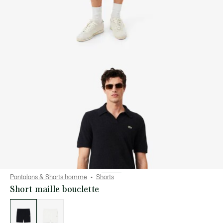
Pantalons & Shorts homme
Shorts
Short maille bouclette
Liste
des
déclinaisons