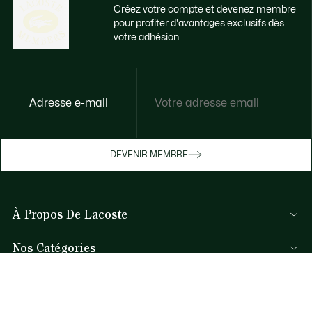
Créez votre compte et devenez membre
pour profiter d'avantages exclusifs dès
votre adhésion.
Accédez à des avantages exclusifs dès
Adresse e-mail
votre adhésion
Devenez membre ou connectez-vous pour
DEVENIR MEMBRE
bénéficier de cadeaux membres au fil de
vos achats.
À Propos De Lacoste
JE ME CONNECTE / JE M’INSCRIS
Nos Catégories
Collection Homme
Aide et Contacts
Collection Femme
FAQ
Collection Enfant