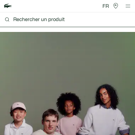
FR
Lacoste