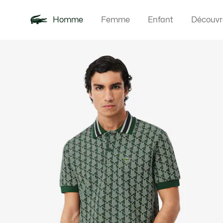
Homme
Femme
Enfant
Découvr
Galerie
Nouveautés
Polos
Vêteme
Offre d'été
d’images
produit