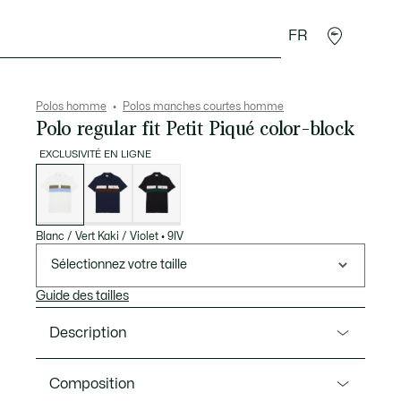
FR
 Maroquinerie
Sport
Cadeaux Crocodile
Secon
Polos homme
Polos manches courtes homme
Polo regular fit Petit Piqué color-block
EXCLUSIVITÉ EN LIGNE
Liste
des
déclinaisons
Blanc / Vert Kaki / Violet
•
9IV
Sélectionnez votre taille
Guide des tailles
Description
Ref. PH5918-00
Composition