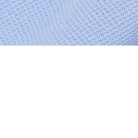
À Propos De Lacoste
Nos Catégories
Membres Lacoste
Collection Homme
Le Groupe Lacoste
Collection Femme
Carrières
Collection Enfant
Protection de la marque
Les Polos Homme
René Lacoste
Les Polos Femme