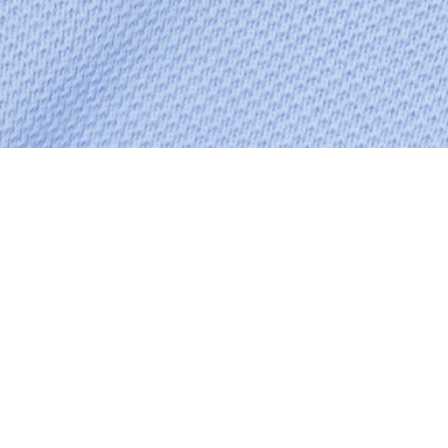
Polo regular fit Petit Piqué color-block
Créez votre compte et devenez
membre pour profiter
d'avantages exclusifs dès votre
adhésion.