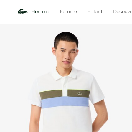
Homme
Femme
Enfant
Découvr
Galerie
Nouveautés
Polos
Vêteme
Offre d'été
d’images
produit