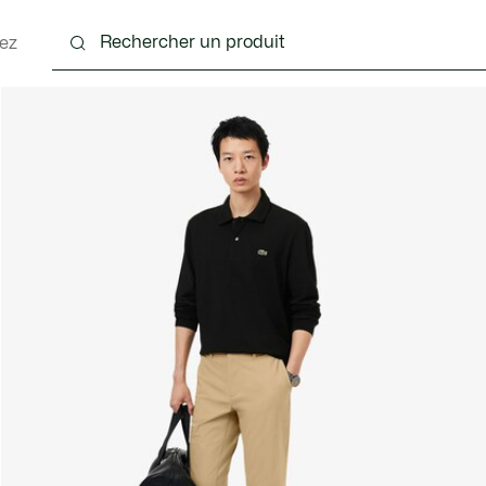
ez
nts
Chaussures
Accessoires
Sacs & Petite