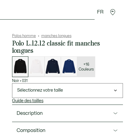
FR
 Maroquinerie
Sport
Cadeaux Crocodile
Secon
Polos homme
manches longues
Polo L.12.12 classic fit manches
longues
Liste
des
déclinaisons
+16
Couleurs
Noir
•
031
Sélectionnez votre taille
Guide des tailles
Description
Ref. L1312-00
Composition