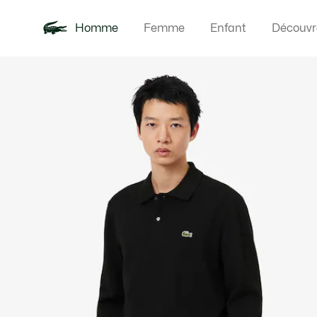
Homme
Femme
Enfant
Découvr
Galerie
Nouveautés
Polos
Vêteme
Offre d'été
d’images
produit