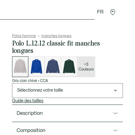
FR
 Maroquinerie
Sport
Cadeaux Crocodile
Secon
Polos homme
manches longues
Polo L.12.12 classic fit manches
longues
Liste
des
déclinaisons
+3
Couleurs
Gris clair chiné
•
CCA
Sélectionnez votre taille
Guide des tailles
Description
Ref. L1313-00
Composition