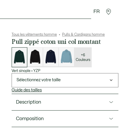
FR
 Maroquinerie
Sport
Cadeaux Crocodile
Secon
Tous les vêtements homme
Pulls & Cardigans homme
Pull zippé coton uni col montant
Liste
des
déclinaisons
+6
Couleurs
Vert sinople
•
YZP
Sélectionnez votre taille
Guide des tailles
Description
Ref. AH1980-00
Composition
Incontournable du vestiaire Lacoste, ce pull incarne