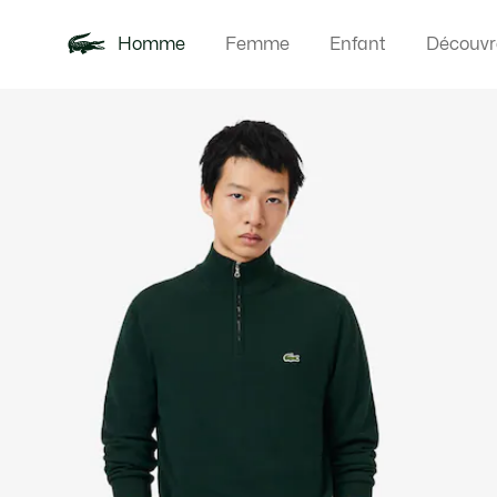
Homme
Femme
Enfant
Découvr
Galerie
Nouveautés
Polos
Vêteme
Offre d'été
d’images
produit