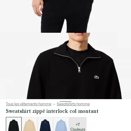
Tous les vêtements homme
Sweatshirts homme
Sweatshirt zippé interlock col montant
Liste
des
déclinaisons
+7
Couleurs