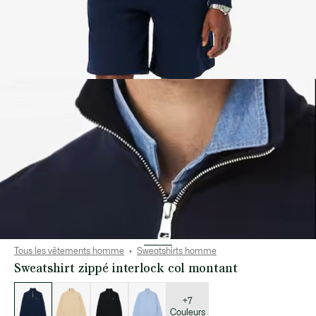
Tous les vêtements homme
Sweatshirts homme
Sweatshirt zippé interlock col montant
Liste
des
déclinaisons
+7
Couleurs