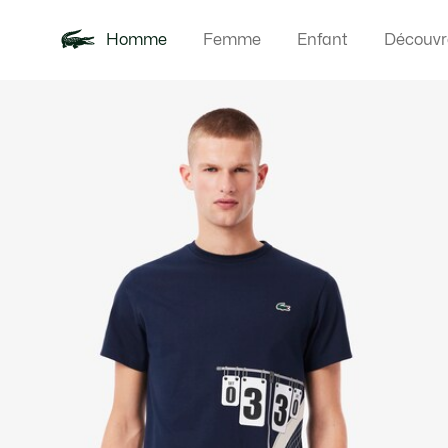
Homme
Femme
Enfant
Découvr
Galerie
Nouveautés
Polos
Vêteme
Offre d'été
d’images
produit