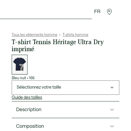
FR
 Maroquinerie
Sport
Cadeaux Crocodile
Secon
Tous les vêtements homme
T-shirts homme
T-shirt Tennis Héritage Ultra Dry
imprimé
Liste
des
déclinaisons
Bleu nuit
•
166
Sélectionnez votre taille
Guide des tailles
Description
Ref. TH4758-00
Composition