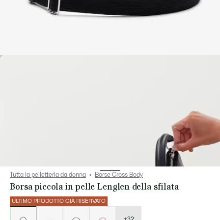
Tutta la pelletteria da donna
Borse Cross Body
Borsa piccola in pelle Lenglen della sfilata
ULTIMO PRODOTTO GIÀ RISERVATO
Elenco
delle
varianti
+32