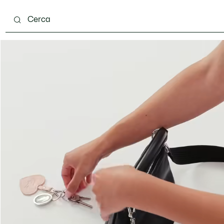
ento
Scarpe
Pelletteria & Piccola Pelletteria