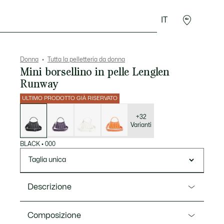
IT
Accessori
Sport
Donna
Tutta la pelletteria da donna
Mini borsellino in pelle Lenglen
Runway
ULTIMO PRODOTTO GIÀ RISERVATO
Elenco
delle
varianti
+32
Varianti
BLACK
•
000
Taglia unica
Descrizione
Ref. NU5219DP
Composizione