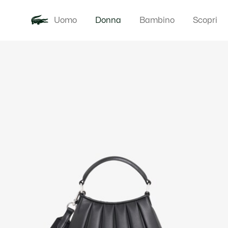
Uomo
Donna
Bambino
Scopri
Galleria
Novita
Abbigliam
di
immagini
del
prodotto