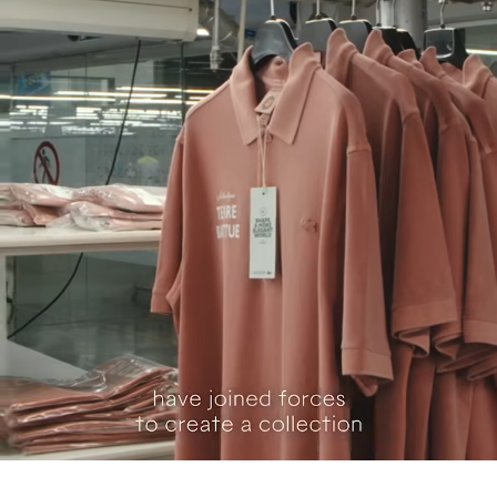
Logo Roland-Garros sul petto
FERRO A MEDIA TEMPERATURA MAX 150
filo si intreccia senza la supervisione del Coccodrillo.
Coccodrilli ricamati su petto e vita
GRADI CELSIUS
Scopri di più qui
NON LAVARE A SECCO
ASCIUGARE STESO