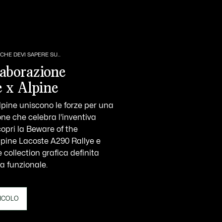
CHE DEVI SAPERE SU...
laborazione
e x Alpine
lpine uniscono le forze per una
one che celebra l'inventiva
copri la Beware of the
lpine Lacoste A290 Rallye e
collection grafica definita
a funzionale.
TICOLO