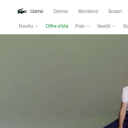
Uomo
Donna
Bambino
Scopri
Lacoste
Novita
Polo
Vestiti
S
Offre d'été