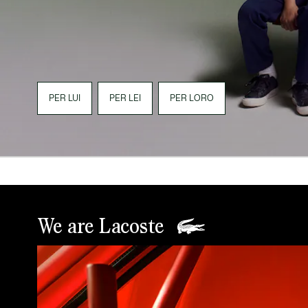
PER LUI
PER LEI
PER LORO
We are Lacoste