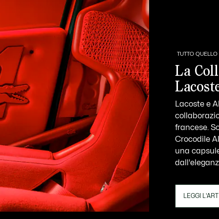
TUTTO QUELLO 
La Col
Lacost
Lacoste e A
collaborazi
francese. S
Crocodile A
una capsule 
dall'eleganz
LEGGI L'AR