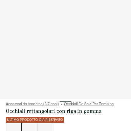
Accessori da bambino (2-7 anni)
Occhiali Da Sole Per Bambino
Occhiali rettangolari con riga in gomma
ULTIMO PRODOTTO GIÀ RISERVATO
Elenco
delle
varianti