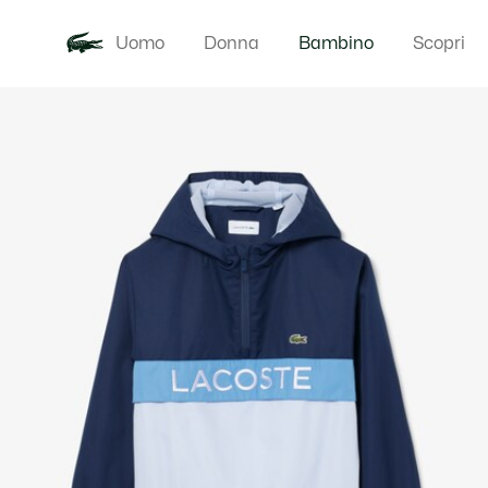
Uomo
Donna
Bambino
Scopri
Galleria
Novita
Baby - 3-24
di
immagini
del
prodotto