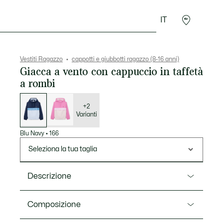
IT
Presentes do Crocodilo
Vestiti Ragazzo
cappotti e giubbotti ragazzo (8-16 anni)
Giacca a vento con cappuccio in taffetà
a rombi
Elenco
delle
varianti
+2
Varianti
Blu Navy
•
166
Seleziona la tua taglia
Descrizione
Ref. BJ6587
Composizione
Questa giacca a vento per bambini è una lezione di