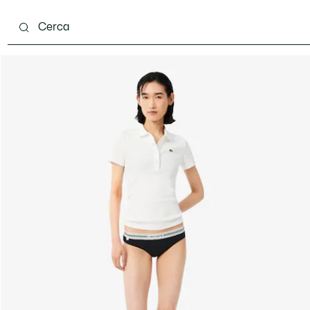
ento
Scarpe
Pelletteria & Piccola Pelletteria