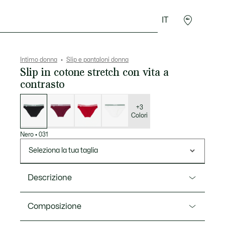
IT
Accessori
Sport
Intimo donna
Slip e pantaloni donna
Slip in cotone stretch con vita a
contrasto
Elenco
delle
varianti
+3
Colori
Nero
•
031
Seleziona la tua taglia
Descrizione
Ref. 8F1333-00
Composizione
Questi slip iconici prendono ispirazione dallo stile