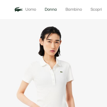
Uomo
Donna
Bambino
Scopri
Galleria
Novita
Abbigliam
di
immagini
del
prodotto