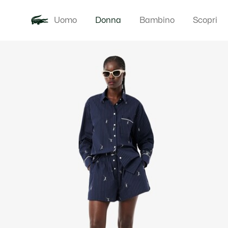
Uomo
Donna
Bambino
Scopri
Galleria
Novita
Abbigliam
di
immagini
del
prodotto