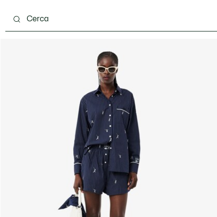
ento
Scarpe
Pelletteria & Piccola Pelletteria