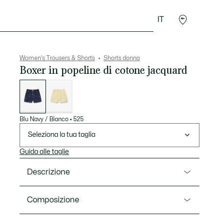
IT
Accessori
Sport
Women's Trousers & Shorts
Shorts donna
Boxer in popeline di cotone jacquard
Elenco
delle
varianti
Blu Navy / Bianco
•
525
Seleziona la tua taglia
Guida alle taglie
Descrizione
Ref. FF1034-00
Composizione
La moda incontra lo sportswear in questi boxer