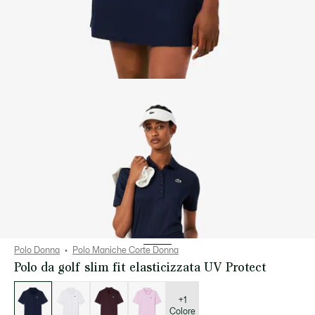
Polo Donna
Polo Maniche Corte Donna
Polo da golf slim fit elasticizzata UV Protect
Elenco
delle
varianti
+1
Colore